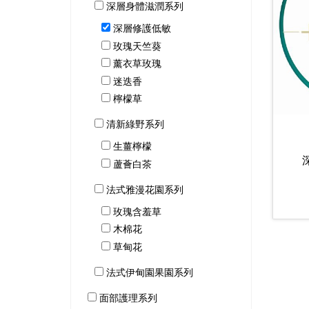
深層身體滋潤系列
深層修護低敏
玫瑰天竺葵
薰衣草玫瑰
迷迭香
檸檬草
清新綠野系列
生薑檸檬
蘆薈白茶
法式雅漫花園系列
玫瑰含羞草
木棉花
草甸花
法式伊甸園果園系列
面部護理系列