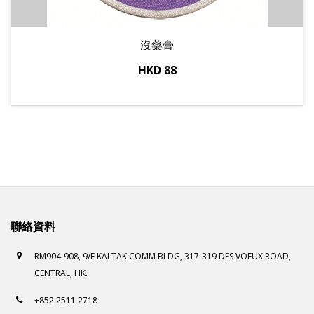
沒藥膏
HKD 88
聯絡資料
RM904-908, 9/F KAI TAK COMM BLDG, 317-319 DES VOEUX ROAD,
CENTRAL, HK.
+852 2511 2718